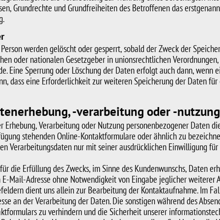
en, Grundrechte und Grundfreiheiten des Betroffenen das erstgenannte In
g.
r
erson werden gelöscht oder gesperrt, sobald der Zweck der Speicher
chen oder nationalen Gesetzgeber in unionsrechtlichen Verordnungen, 
rde. Eine Sperrung oder Löschung der Daten erfolgt auch dann, wenn
enn, dass eine Erforderlichkeit zur weiteren Speicherung der Daten für
tenerhebung, -verarbeitung oder -nutzung
k der Erhebung, Verarbeitung oder Nutzung personenbezogener Daten di
erfügung stehenden Online-Kontaktformulare oder ähnlich zu bezeic
nen Verarbeitungsdaten nur mit seiner ausdrücklichen Einwilligung für
für die Erfüllung des Zwecks, im Sinne des Kundenwunschs, Daten erh
 E-Mail-Adresse ohne Notwendigkeit von Eingabe jeglicher weiterer 
ldern dient uns allein zur Bearbeitung der Kontaktaufnahme. Im Fal
eresse an der Verarbeitung der Daten. Die sonstigen während des Abs
tformulars zu verhindern und die Sicherheit unserer informationstec