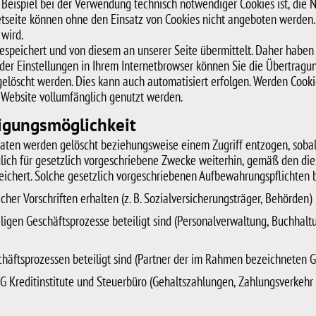
Beispiel bei der Verwendung technisch notwendiger Cookies ist, die N
tseite können ohne den Einsatz von Cookies nicht angeboten werden. F
wird.
peichert und von diesem an unserer Seite übermittelt. Daher haben Si
er Einstellungen in Ihrem Internetbrowser können Sie die Übertragun
gelöscht werden. Dies kann auch automatisiert erfolgen. Werden Cooki
 Website vollumfänglich genutzt werden.
tigungsmöglichkeit
ten werden gelöscht beziehungsweise einem Zugriff entzogen, sobald 
iglich für gesetzlich vorgeschriebene Zwecke weiterhin, gemäß den d
eichert. Solche gesetzlich vorgeschriebenen Aufbewahrungspflichten be
cher Vorschriften erhalten (z. B. Sozialversicherungsträger, Behörden)
iligen Geschäftsprozesse beteiligt sind (Personalverwaltung, Buchhal
chäftsprozessen beteiligt sind (Partner der im Rahmen bezeichneten 
 Kreditinstitute und Steuerbüro (Gehaltszahlungen, Zahlungsverkeh